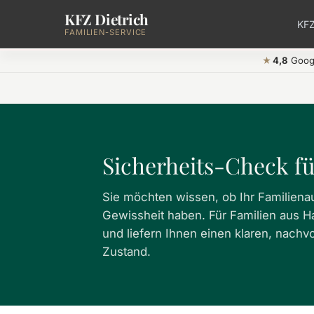
KFZ Dietrich
Zum Hauptinhalt springen
KFZ
FAMILIEN-SERVICE
4,8
Goog
★
Sicherheits-Check f
Sie möchten wissen, ob Ihr Familienaut
Gewissheit haben. Für Familien aus H
und liefern Ihnen einen klaren, nachv
Zustand.