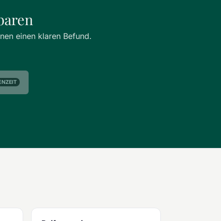
baren
hnen einen klaren Befund.
ENZEIT