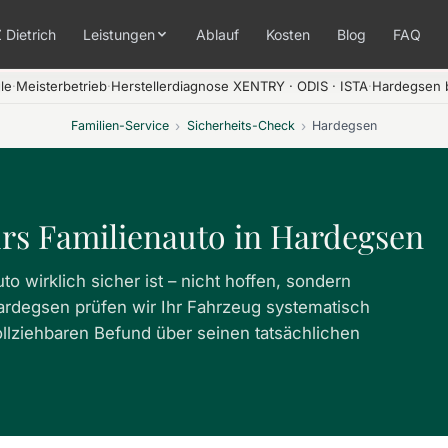
 Dietrich
Leistungen
Ablauf
Kosten
Blog
FAQ
le
·
Meisterbetrieb
·
Herstellerdiagnose XENTRY · ODIS · ISTA
·
Hardegsen b
Familien-Service
›
Sicherheits-Check
›
Hardegsen
ürs Familienauto in Hardegsen
o wirklich sicher ist – nicht hoffen, sondern
ardegsen prüfen wir Ihr Fahrzeug systematisch
ollziehbaren Befund über seinen tatsächlichen