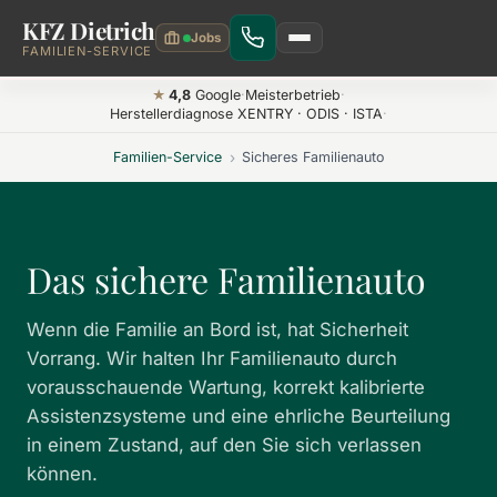
KFZ Dietrich
Zum Hauptinhalt springen
FAMILIEN-SERVICE
4,8
Google
·
Meisterbetrieb
·
★
Herstellerdiagnose XENTRY · ODIS · ISTA
·
Familien-Service
›
Sicheres Familienauto
Das sichere Familienauto
Wenn die Familie an Bord ist, hat Sicherheit
Vorrang. Wir halten Ihr Familienauto durch
vorausschauende Wartung, korrekt kalibrierte
Assistenzsysteme und eine ehrliche Beurteilung
in einem Zustand, auf den Sie sich verlassen
können.