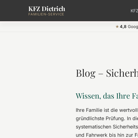
KFZ Dietrich
Zum Hauptinhalt springen
KFZ
FAMILIEN-SERVICE
4,8
Goog
★
Blog – Sicherh
Wissen, das Ihre F
Ihre Familie ist die wertvo
gründlichste Prüfung. In d
systematischen Sicherheits
und Fahrwerk bis hin zur F