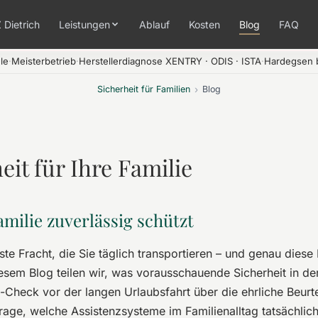
 Dietrich
Leistungen
Ablauf
Kosten
Blog
FAQ
le
·
Meisterbetrieb
·
Herstellerdiagnose XENTRY · ODIS · ISTA
·
Hardegsen b
Sicherheit für Familien
›
Blog
eit für Ihre Familie
amilie zuverlässig schützt
llste Fracht, die Sie täglich transportieren – und genau diese
iesem Blog teilen wir, was vorausschauende Sicherheit in de
-Check vor der langen Urlaubsfahrt über die ehrliche Beurt
rage, welche Assistenzsysteme im Familienalltag tatsächlic