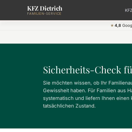
KFZ Dietrich
Zum Hauptinhalt springen
KFZ
FAMILIEN-SERVICE
4,8
Goog
★
Sicherheits-Check f
Sie möchten wissen, ob Ihr Familienaut
Gewissheit haben. Für Familien aus H
systematisch und liefern Ihnen einen 
tatsächlichen Zustand.