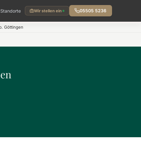
Standorte
05505 5236
Wir stellen ein
. Göttingen
den