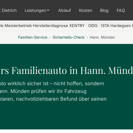
 Dietrich
Leistungen
Ablauf
Kosten
Blog
FAQ
le
·
Meisterbetrieb
·
Herstellerdiagnose XENTRY · ODIS · ISTA
·
Hardegsen b
Familien-Service
›
Sicherheits-Check
›
Hann. Münden
ürs Familienauto in Hann. Mün
o wirklich sicher ist – nicht hoffen, sondern
ann. Münden prüfen wir Ihr Fahrzeug
klaren, nachvollziehbaren Befund über seinen