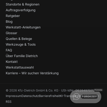
Standorte & Regionen
Auftragsverfolgung
Ratgeber
Blog
Werkstatt-Anleitungen
Glossar
Quellen & Belege
Werkzeuge & Tools
FAQ
Über Familie Dietrich
Kontakt
Werkstattauswahl
Karriere – Wir suchen Verstärkung
© 2026 Kfz-Dietrich GmbH & Co. KG · USt-IdNr: DE284970717
Impressum
Datenschutz
Barrierefreiheit
KI-Transparenz
AGB
Sitemap
FERIENZEIT
RSS