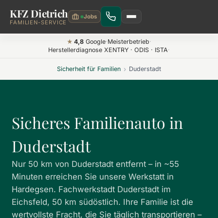
KFZ Dietrich
Zum Hauptinhalt springen
FAMILIEN-SERVICE
4,8
Google
·
Meisterbetrieb
·
★
Herstellerdiagnose XENTRY · ODIS · ISTA
·
Sicherheit für Familien
›
Duderstadt
Sicheres Familienauto in
Duderstadt
Nur 50 km von Duderstadt entfernt – in ~55
Minuten erreichen Sie unsere Werkstatt in
Hardegsen.
Fachwerkstadt Duderstadt im
Eichsfeld, 50 km südöstlich.
Ihre Familie ist die
wertvollste Fracht, die Sie täglich transportieren –